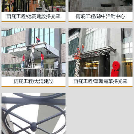
雨庇工程/德高建設採光罩
雨庇工程/錦中活動中心
雨庇工程/大清建設
雨庇工程/華新麗華採光罩