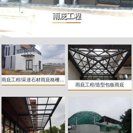
雨庇工程
雨庇工程/采達石材雨庇格柵工程
雨庇工程/造型包板雨庇